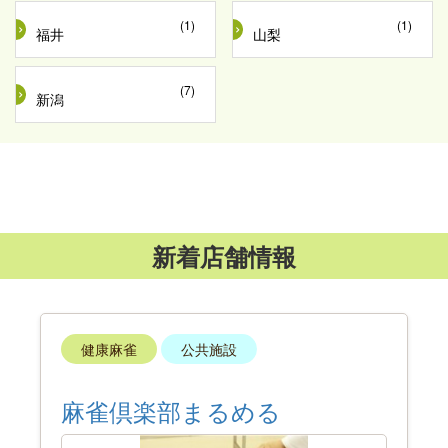
(1)
(1)
福井
山梨
(7)
新潟
新着店舗情報
健康麻雀
公共施設
麻雀倶楽部まるめる