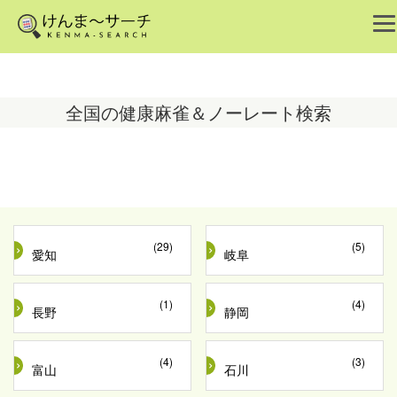
全国の健康麻雀＆ノーレート検索
(29)
(5)
愛知
岐阜
(1)
(4)
長野
静岡
(4)
(3)
富山
石川