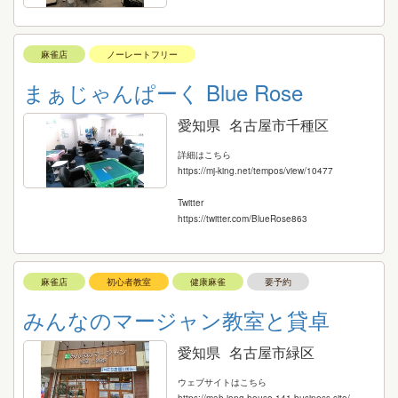
麻雀店
ノーレートフリー
まぁじゃんぱーく Blue Rose
愛知県
名古屋市千種区
詳細はこちら
https://mj-king.net/tempos/view/10477
Twitter
https://twitter.com/BlueRose863
麻雀店
初心者教室
健康麻雀
要予約
みんなのマージャン教室と貸卓
愛知県
名古屋市緑区
ウェブサイトはこちら