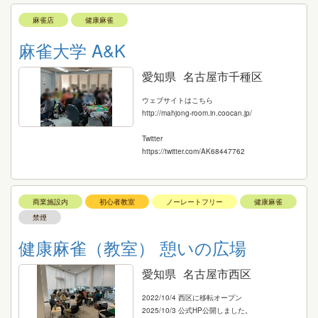
麻雀店
健康麻雀
麻雀大学 A&K
愛知県
名古屋市千種区
ウェブサイトはこちら
http://mahjong-room.in.coocan.jp/
Twitter
https://twitter.com/AK68447762
商業施設内
初心者教室
ノーレートフリー
健康麻雀
禁煙
健康麻雀（教室） 憩いの広場
愛知県
名古屋市西区
2022/10/4 西区に移転オープン
2025/10/3 公式HP公開しました。