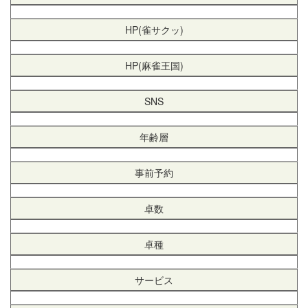
HP(雀サクッ)
HP(麻雀王国)
SNS
年齢層
事前予約
卓数
卓種
サービス