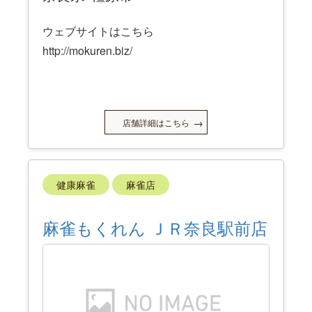
ウェブサイトはこちら
http://mokuren.biz/
店舗詳細はこちら
健康麻雀
麻雀店
麻雀もくれん ＪＲ奈良駅前店