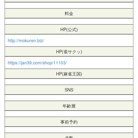
料金
HP(公式)
http://mokuren.biz/
HP(雀サクッ)
https://jan39.com/shop/11103/
HP(麻雀王国)
SNS
年齢層
事前予約
卓数