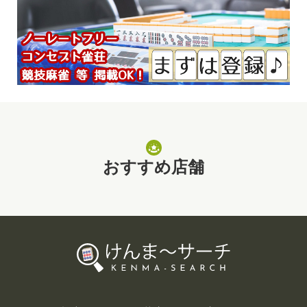
おすすめ店舗