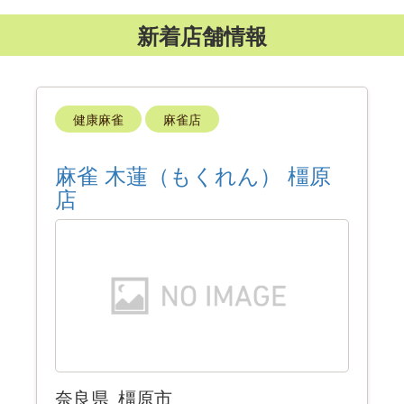
新着店舗情報
健康麻雀
麻雀店
麻雀 木蓮（もくれん） 橿原
店
奈良県
橿原市